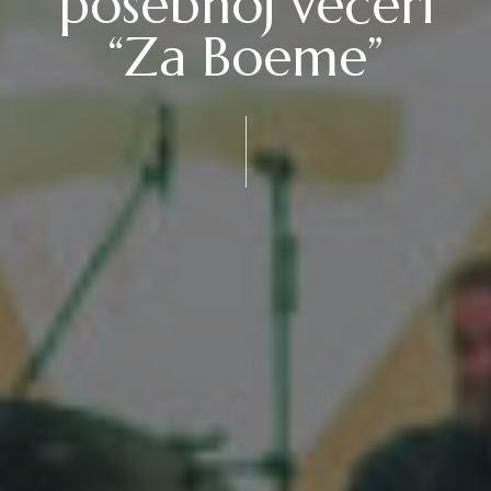
posebnoj večeri
“Za Boeme”