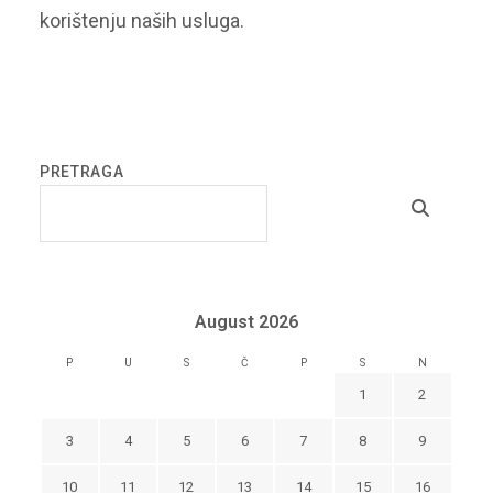
korištenju naših usluga.
PRETRAGA
August 2026
P
U
S
Č
P
S
N
1
2
3
4
5
6
7
8
9
10
11
12
13
14
15
16