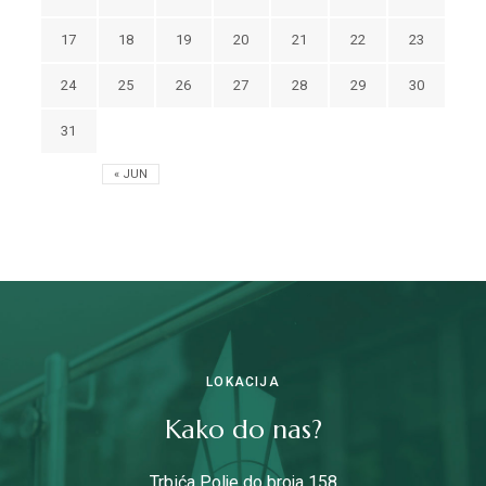
17
18
19
20
21
22
23
24
25
26
27
28
29
30
31
« JUN
LOKACIJA
Kako do nas?
Trbića Polje do broja 158